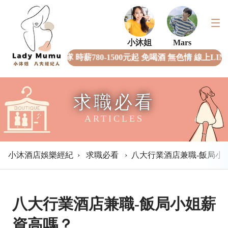
小沐姐
Mars
全女經紀團隊 時薪780-1500元起 免喝酒 無色情 線上LI
求職必看
ARTICLES
小沐酒店娛樂經紀
›
求職必看
›
八大行業酒店兼職-飯局小
八大行業酒店兼職-飯局小姐薪
資高嗎？