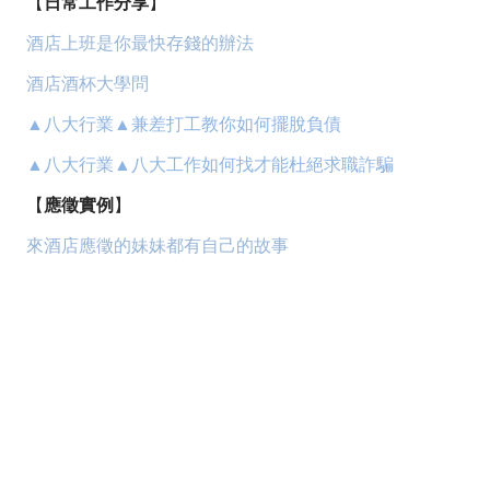
【
日常工作分享
】
酒店上班是你最快存錢的辦法
酒店酒杯大學問
▲八大行業▲兼差打工教你如何擺脫負債
▲八大行業▲八大工作如何找才能杜絕求職詐騙
【
應徵實例
】
來酒店應徵的妹妹都有自己的故事
八大,酒店,經紀,小姐,公關,領檯,男模,保姆,禮服店,便服店,
制服店,紓壓館,工作,上班,職缺,應徵,兼職,兼差,正職,打工,
八大行業,八大酒店,八大經紀,八大小姐,八大公關,八大領
檯,八大工作,八大上班,八大職缺,八大應徵,八大兼職,八大
兼差,八大正職,八大打工,酒店行業,酒店經紀,酒店小姐,酒
店公關,酒店領檯,酒店男模,酒店保姆,酒店工作,酒店上班,
酒店職缺,酒店應徵,酒店兼職,酒店兼差,酒店正職,酒店打
工,酒店業,禮服酒店,便服酒店,制服酒店,鋼琴酒吧,紓壓會
館,男模會館,禮服公關,便服公關,制服公關,領檯小姐,台北