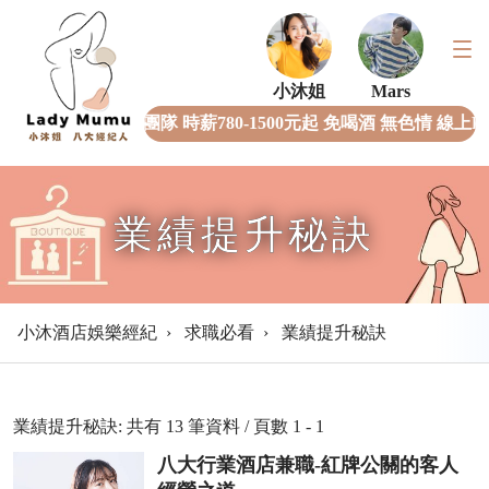
小沐姐
Mars
全女經紀團隊 時薪780-1500元起 免喝酒 無色情 線上
業績提升秘訣
小沐酒店娛樂經紀
›
求職必看
›
業績提升秘訣
業績提升秘訣: 共有 13 筆資料 / 頁數 1 - 1
八大行業酒店兼職-紅牌公關的客人