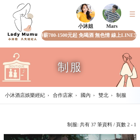
小沐姐
Mars
紀團隊 時薪780-1500元起 免喝酒 無色情 線上LINE立即面試諮
制服
小沐酒店娛樂經紀
›
合作店家
›
國內
›
雙北
›
制服
制服: 共有 37 筆資料 / 頁數 2 - 1