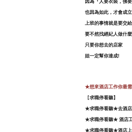
因為
『人要衣裝
，
佛要
也因為如此
，
才會成立
上班的事情就是要交給
要不然找經紀人做什麼
只要你想去的店家
姐一定幫你達成!
★想來酒店工作你最需
【
求職停看聽】
★求職停看聽★去酒店
★求職停看聽★ 酒店
★求職停看聽★酒店上