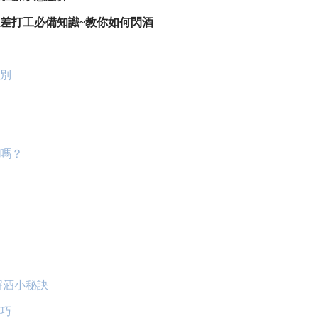
差打工必備知識~教你如何閃酒
別
嗎？
解酒小秘訣
巧