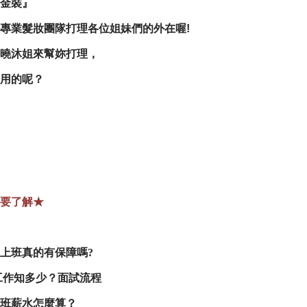
金裝』
專業髮妝團隊打理各位姐妹們的外在喔!
曉沐姐來幫妳打理，
用的呢？
要了解★
上班真的有保障嗎?
工作知多少？面試流程
班薪水怎麼算？