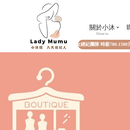
關於小沐
全女經紀團隊 時薪780-1500