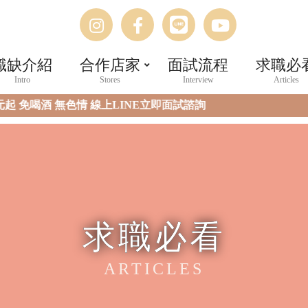
IG
FB
LINE
Youtube
職缺介紹
合作店家
面試流程
求職必
元起 免喝酒 無色情 線上LINE立即面試諮詢
求職必看
ARTICLES