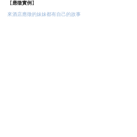
【
應徵實例
】
來酒店應徵的妹妹都有自己的故事
八大,酒店,經紀,小姐,公關,領檯,男模,保姆,禮服店,便服店,
制服店,紓壓館,工作,上班,職缺,應徵,兼職,兼差,正職,打工,
八大行業,八大酒店,八大經紀,八大小姐,八大公關,八大領
檯,八大工作,八大上班,八大職缺,八大應徵,八大兼職,八大
兼差,八大正職,八大打工,酒店行業,酒店經紀,酒店小姐,酒
店公關,酒店領檯,酒店男模,酒店保姆,酒店工作,酒店上班,
酒店職缺,酒店應徵,酒店兼職,酒店兼差,酒店正職,酒店打
工,酒店業,禮服酒店,便服酒店,制服酒店,鋼琴酒吧,紓壓會
館,男模會館,禮服公關,便服公關,制服公關,領檯小姐,台北
酒店,台北經紀,台北小姐,台北公關,台北領檯,台北保姆,台
北禮服,台北便服,台北制服,台北工作,台北上班,台北職缺,
台北應徵,台北兼差,台北兼職,台北正職,台北打工,台北美
容師,林森北酒店,假日兼差,經紀條件,八大心得,酒店試上,
酒店手段,酒店玩法,酒店女生,酒店消費,酒店閃酒,酒店術
語,酒店遊戲,台北八大行業,台北八大經紀,台北八大小姐,
台北八大公關,台北八大領檯,台北八大保姆,台北八大禮服,
台北八大便服,台北八大制服,台北,台北八大上班,台北八大
職缺,台北八大應徵,台北八大兼差,台北八大兼職,台北八大