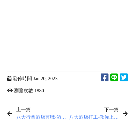
內容,酒店一個月賺多少,為什麼叫八大行業,酒店小姐一天
賺多少,酒店小姐一個鐘多少,酒店小姐都在做什麼,酒店小
姐薪水怎麼算,酒店小姐有什麼服務呢,國外打工寒假暑假
打工,做酒店一個月可以賺多少,八大行業是什麼,八大行業
小姐,八大行業dcard,酒店工作dcard,冷門工作招聘,台灣酒
店小姐,什麼工作薪水高,台灣冷門高薪工作,台灣最賺錢的
行業,穩定輕鬆的工作,薪水高的工作,八大職業,酒店妹,酒
店徵人,酒店公主,酒店收入,女生高薪,八大徵才,錢多的工
作,增加收入的方法,什麼工作賺錢最快
發佈時間 Jan 20, 2023
瀏覽次數 1880
上一篇
下一篇
八大行業酒店兼職-酒店
八大酒店打工-教你上班
小姐怎麼取藝名
喝醉解酒小秘訣