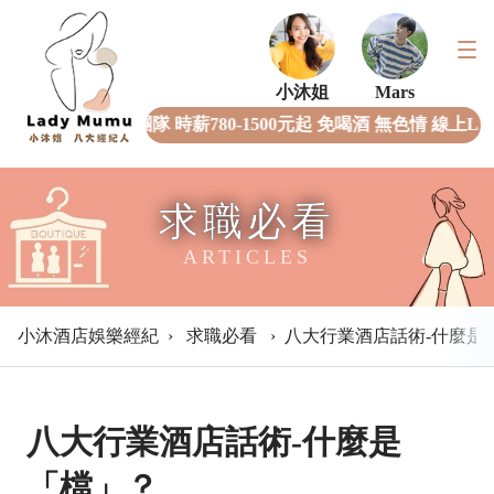
小沐姐
Mars
全女經紀團隊 時薪780-1500元起 免喝酒 無色情 線上L
求職必看
ARTICLES
小沐酒店娛樂經紀
›
求職必看
›
八大行業酒店話術-什麼是
八大行業酒店話術-什麼是
「檔」？