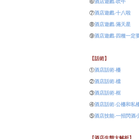
⑥
酒店遊戲-吹牛
⑦
酒店遊戲-十八啦
⑧
酒店遊戲-滿天星
⑨
酒店遊戲-四種一定
【話術】
①
酒店話術-檯
②
酒店話術-檔
③
酒店話術-框
④
酒店話術-公檯和私
⑤
酒店技能-一招閃酒
【酒店生態大解析】