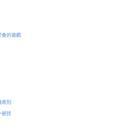
要會的遊戲
檯差別
小祕技