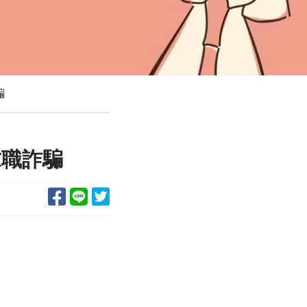
騙
求職詐騙