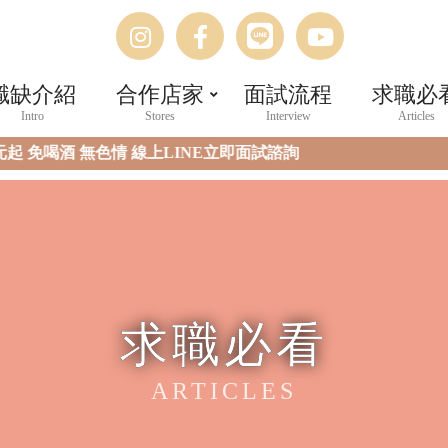
IG
FB
LINE
Youtube
職缺介紹
合作店家
面試流程
求職必
元起 免喝酒 無色情 線上LINE立即面試諮詢
求職必看
ARTICLES