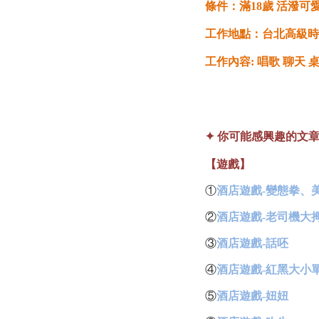
條件：滿18歲 活潑可
工作地點：台北高級時
工作內容: 唱歌 聊天 
✦ 你可能感興趣的文
【遊戲】
①
酒店遊戲-變態拳、
②
酒店遊戲-老司機大
③
酒店遊戲-話呸
④
酒店遊戲-紅黑大小
⑤
酒店遊戲-妞妞