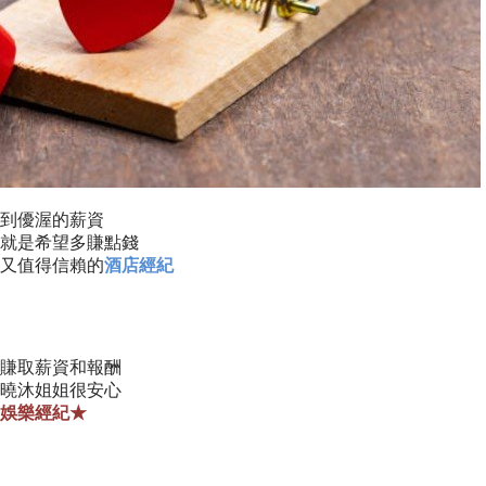
到優渥的薪資
就是希望多賺點錢
又值得信賴的
酒店經紀
賺取薪資和報酬
曉沐姐姐很安心
娛樂經紀★