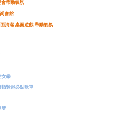
愛會帶動氣氛
尚會館
桌面清潔 桌面遊戲 帶動氣氛
章
美女拳
拇指豎起必點歌單
單雙