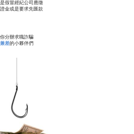
是假冒經紀公司應徵
證金或是要求先匯款
你分辦求職詐騙
兼差
的小夥伴們