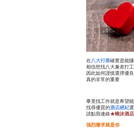
在
八大行業
確實是能賺
相信想找八大兼差打工
因此如何謹慎選擇優良
真的非常的重要
畢竟找工作就是希望能
找尋優質的
酒店經紀
選
請點我連絡
★曉沐酒店
強烈徵求就是你