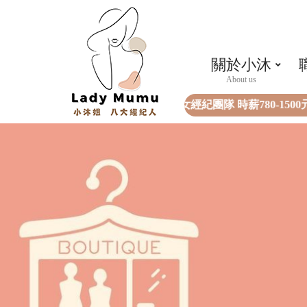
關於小沐
全女經紀團隊 時薪780-1500