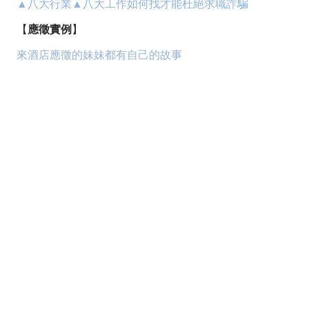
▲八大行業▲八大工作如何找才能杜絕求職詐騙
【
應徵實例
】
來酒店應徵的妹妹都有自己的故事
八大,酒店,經紀,小姐,公關,領檯,男模,保姆,禮服店,便服店,
制服店,紓壓館,工作,上班,職缺,應徵,兼職,兼差,正職,打工,
八大行業,八大酒店,八大經紀,八大小姐,八大公關,八大領
檯,八大工作,八大上班,八大職缺,八大應徵,八大兼職,八大
兼差,八大正職,八大打工,酒店行業,酒店經紀,酒店小姐,酒
店公關,酒店領檯,酒店男模,酒店保姆,酒店工作,酒店上班,
酒店職缺,酒店應徵,酒店兼職,酒店兼差,酒店正職,酒店打
工,酒店業,禮服酒店,便服酒店,制服酒店,鋼琴酒吧,紓壓會
館,男模會館,禮服公關,便服公關,制服公關,領檯小姐,台北
酒店,台北經紀,台北小姐,台北公關,台北領檯,台北保姆,台
北禮服,台北便服,台北制服,台北工作,台北上班,台北職缺,
台北應徵,台北兼差,台北兼職,台北正職,台北打工,台北美
容師,林森北酒店,假日兼差,經紀條件,八大心得,酒店試上,
酒店手段,酒店玩法,酒店女生,酒店消費,酒店閃酒,酒店術
語,酒店遊戲,台北八大行業,台北八大酒店,台北八大經紀,