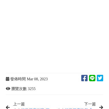
紀收入真相,酒店經紀怎麼賺錢,酒店經紀薪水高嗎,商務公
關飯局公關,酒店小姐可以親嗎,酒店小姐可以摸嗎,酒店小
姐要做什麼,酒店小姐工作內容,酒店一個月賺多少,為什麼
叫八大行業,酒店小姐一天賺多少,酒店小姐一個鐘多少,酒
店小姐都在做什麼,酒店小姐薪水怎麼算,酒店小姐有什麼
服務呢,國外打工寒假暑假打工,做酒店一個月可以賺多少,
八大行業是什麼,八大行業小姐,八大行業dcard,酒店工作
dcard,冷門工作招聘,台灣酒店小姐,什麼工作薪水高,台灣
冷門高薪工作,台灣最賺錢的行業,穩定輕鬆的工作,薪水高
的工作
發佈時間 Mar 08, 2023
瀏覽次數 3255
上一篇
下一篇