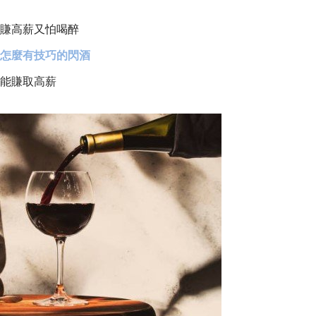
賺高薪又怕喝醉
怎麼有技巧的閃酒
又能賺取高薪