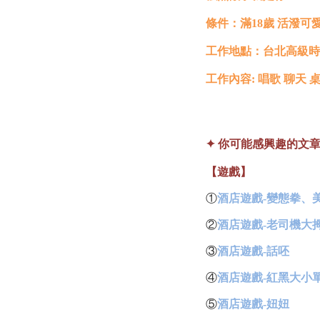
條件：滿18歲 活潑可
工作地點：台北高級時
工作內容: 唱歌 聊天 
✦ 你可能感興趣的文
【遊戲】
①
酒店遊戲-變態拳、
②
酒店遊戲-老司機大
③
酒店遊戲-話呸
④
酒店遊戲-紅黑大小
⑤
酒店遊戲-妞妞