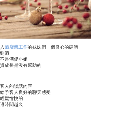
入
酒店業工作
的妹妹們一個良心的建議
到酒
不是酒促小姐
資成長是沒有幫助的
客人的談話內容
給予客人良好的聊天感受
輕鬆愉悅的
邊時間越久
錢