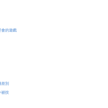
要會的遊戲
檯差別
小祕技