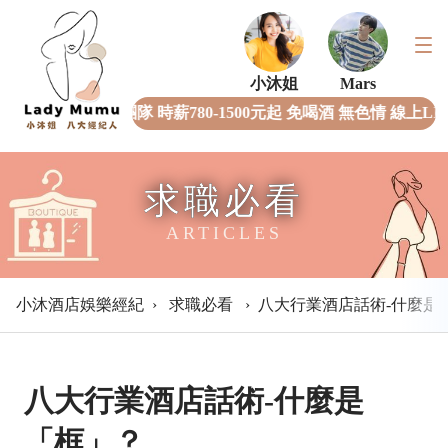
小沐姐
Mars
全女經紀團隊 時薪780-1500元起 免喝酒 無色情 線上L
求職必看
ARTICLES
小沐酒店娛樂經紀
›
求職必看
›
八大行業酒店話術-什麼是
八大行業酒店話術-什麼是
「框」？