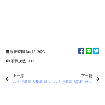
小姐,八大行業dcard,酒店工作dcard,冷門工作招聘,台灣酒
店小姐,什麼工作薪水高,台灣冷門高薪工作,台灣最賺錢的
行業,穩定輕鬆的工作,薪水高的工作,八大職業,酒店妹,酒
店徵人,酒店公主,酒店收入,女生高薪,八大徵才,錢多的工
作,增加收入的方法,什麼工作賺錢最快
發佈時間 Jan 18, 2023
瀏覽次數 3112
上一篇
下一篇
八大行業酒店兼職-酒店
八大行業酒店話術-什麼
小姐怎麼取藝名
是「檔」？