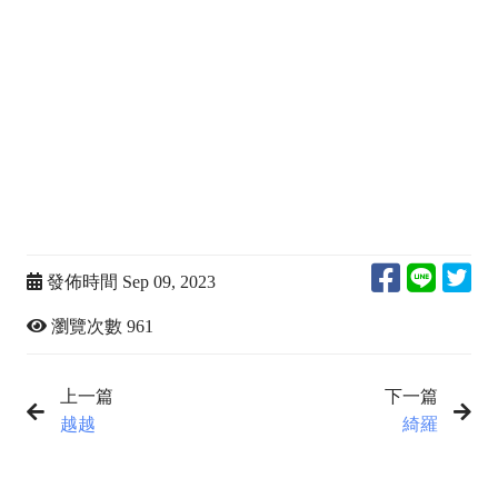
姐薪水怎麼算,酒店小姐有什麼服務呢,國外打工寒假暑假
打工,做酒店一個月可以賺多少,八大行業是什麼,八大行業
小姐,八大行業dcard,酒店工作dcard,冷門工作招聘,台灣酒
店小姐,什麼工作薪水高,台灣冷門高薪工作,台灣最賺錢的
行業,穩定輕鬆的工作,薪水高的工作,八大職業,酒店妹,酒
店徵人,酒店公主,酒店收入,女生高薪,八大徵才,錢多的工
作,增加收入的方法,什麼工作賺錢最快
發佈時間 Sep 09, 2023
瀏覽次數 961
上一篇
下一篇
越越
綺羅