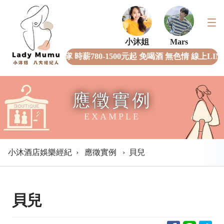
小沐姐
Mars
全女經紀團隊 時薪780-1500元起 免喝酒 無色情 線上LI
應徵實例
EXAMPLE
小沐酒店娛樂經紀
›
應徵實例
›
貝兒
貝兒